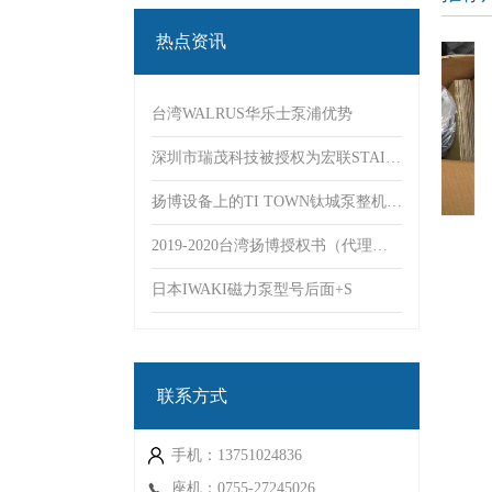
热点资讯
台湾WALRUS华乐士泵浦优势
深圳市瑞茂科技被授权为宏联STAIRS品牌代理商
扬博设备上的TI TOWN钛城泵整机销售附选型目录
-02
VSI20-3离心泵
2019-2020台湾扬博授权书（代理证）
日本IWAKI磁力泵型号后面+S
联系方式
手机：13751024836
座机：0755-27245026