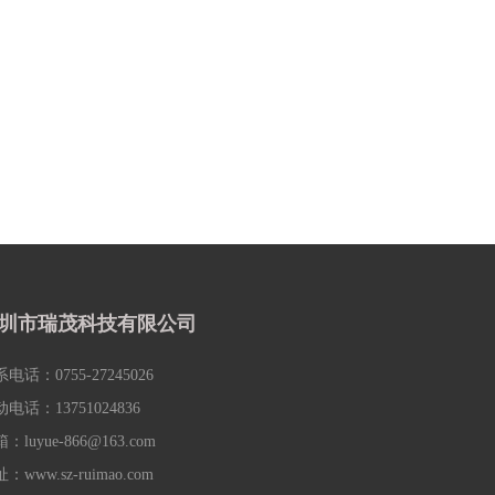
圳市瑞茂科技有限公司
电话：0755-27245026
电话：13751024836
箱：
luyue-866@163.com
址：
www.sz-ruimao.com