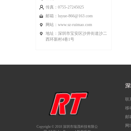
传真：0755-27245025
邮箱：
luyue-866@163.com
网站：
www.sz-ruimao.com
地址：深圳市宝安区沙井街道沙二
西环新村4巷1号
深
联系
移动
邮
网
Copyright © 2018 深圳市瑞茂科技有限公