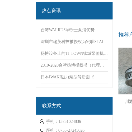
热点资讯
台湾WALRUS华乐士泵浦优势
推荐
深圳市瑞茂科技被授权为宏联STAIRS品牌代理商
扬博设备上的TI TOWN钛城泵整机销售附选型目录
2019-2020台湾扬博授权书（代理证）
日本IWAKI磁力泵型号后面+S
PVDF喷嘴
川源潜水泵SS
联系方式
手机：13751024836
座机：0755-27245026