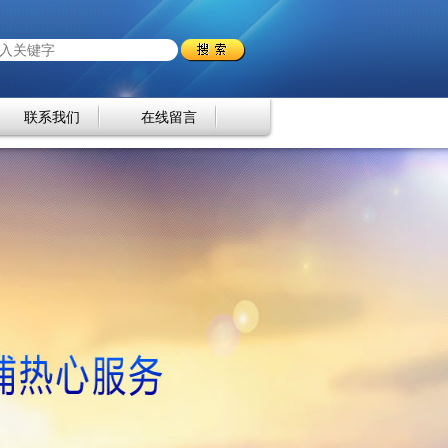
联系我们
在线留言