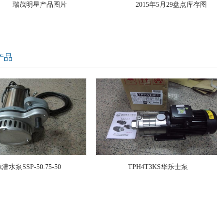
瑞茂明星产品图片
2015年5月29盘点库存图
产品
P-50.75-50
TPH4T3KS华乐士泵