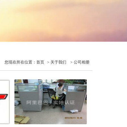
您现在所在位置：
首页
>
关于我们
>
公司相册