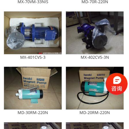
MX-70VM-33NIS
MD-70R-220N
MX-401CV5-3
MX-402CV5-3N
MD-30RM-220N
MD-20RM-220N